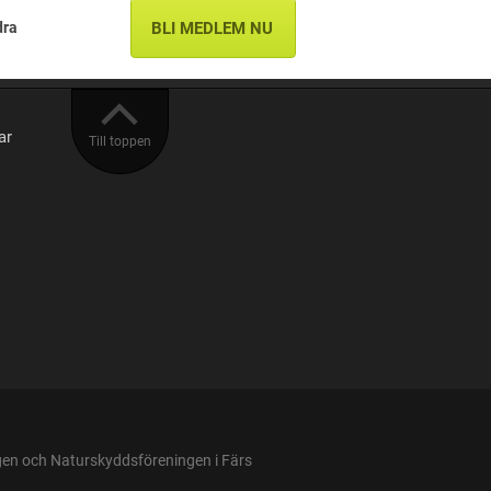
dra
BLI MEDLEM NU
ar
Till toppen
n och Naturskyddsföreningen i Färs