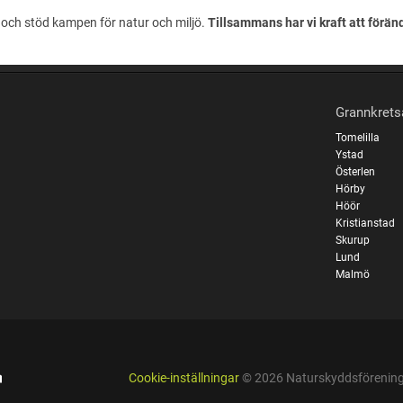
och stöd kampen för natur och miljö.
Tillsammans har vi kraft att förän
Grannkrets
Tomelilla
Ystad
Österlen
Hörby
Höör
Kristianstad
Skurup
Lund
Malmö
Cookie-inställningar
© 2026 Naturskyddsföreninge