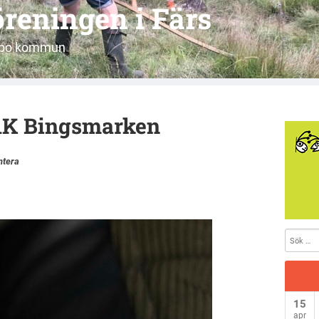
reningen i Färs
jöbo kommun
 1K Bingsmarken
tera
15
apr