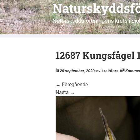
Naturskyddsfö
Naturskyddsföreningens krets i S
12687 Kungsfågel
20 september, 2023
av kretsfars
Kommen
←
Föregående
Nästa
→