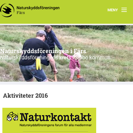
MENY
Hem
Nyfiken på vad vi gör?
Naturskyddsföreningen i Färs
Program 2026
Naturskyddsföreningens krets i Sjöbo kommun
Om oss
Remissvar
Aktiviteter 2016
Skrivelser
Årsmöteshandlingar
Våra stadgar