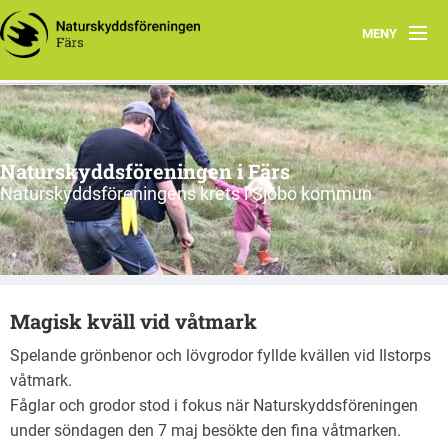
MENY
Hem
Nyfiken på vad vi gör?
Naturskyddsföreningen i Färs
Program 2026
Naturskyddsföreningens krets i Sjöbo kommun
Om oss
Remissvar
Magisk kväll vid våtmark
Skrivelser
Spelande grönbenor och lövgrodor fyllde kvällen vid Ilstorps
Årsmöteshandlingar
våtmark.
Fåglar och grodor stod i fokus när Naturskyddsföreningen
Våra stadgar
under söndagen den 7 maj besökte den fina våtmarken.