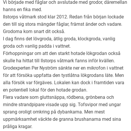
Vi började med fåglar och avslutade med grodor, däremellan
Sjöbo Fågelklubb
hanns en fika med.
Natursnokarna
Ilstorps våtmark stod klar 2012. Redan från början lockade
den till sig stora mängder fåglar, främst änder och vadare.
Våra projekt
Grodorna kom snart dit också.
I dag finns det lövgroda, ätlig groda, klockgroda, vanlig
Aktuellt
groda och vanlig padda i vattnet.
Förhoppningar om att den starkt hotade lökgrodan också
skulle ha hittat till Ilstorps våtmark fanns inför kvällen.
Grodexperten Per Nyström sänkte ner en mikrofon i vattnet
för att försöka uppfatta den tystlåtna lökgrodans läte. Men
alla försök var förgäves. Lokalen kan dock i framtiden vara
en potentiell lokal för den hotade grodan.
Flera vadare som gluttsnäppa, rödbena, grönbena och
mindre strandpipare visade upp sig. Tofsvipor med ungar
sprang oroligt omkring på dybankarna. Men mest
uppmärksamhet väckte de granna brushanarna med sina
pråliga kragar.