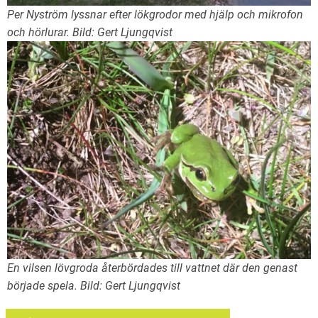
Per Nyström lyssnar efter lökgrodor med hjälp och mikrofon
och hörlurar. Bild: Gert Ljungqvist
En vilsen lövgroda återbördades till vattnet där den genast
började spela. Bild: Gert Ljungqvist