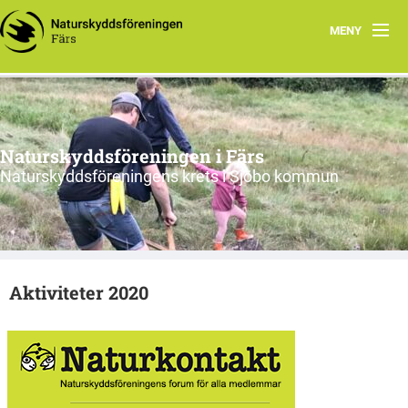
MENY
Hem
Nyfiken på vad vi gör?
Naturskyddsföreningen i Färs
Program 2026
Naturskyddsföreningens krets i Sjöbo kommun
Om oss
Remissvar
Aktiviteter 2020
Skrivelser
Årsmöteshandlingar
Våra stadgar