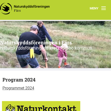
MENY
Hem
Nyfiken på vad vi gör?
Naturskyddsföreningen i Färs
Program 2026
Naturskyddsföreningens krets i Sjöbo kommun
Om oss
Remissvar
Program 2024
Skrivelser
Programmet 2024
Årsmöteshandlingar
Våra stadgar