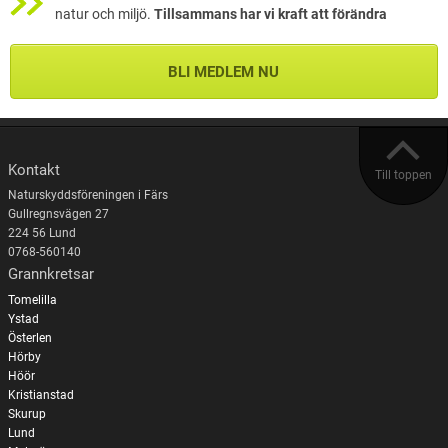
natur och miljö.
Tillsammans har vi kraft att förändra
BLI MEDLEM NU
Kontakt
Till toppen
Naturskyddsföreningen i Färs
Gullregnsvägen 27
224 56 Lund
0768-560140
Grannkretsar
Tomelilla
Ystad
Österlen
Hörby
Höör
Kristianstad
Skurup
Lund