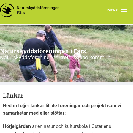
MENY
Hem
Nyfiken på vad vi gör?
Naturskyddsföreningen i Färs
Program 2026
Naturskyddsföreningens krets i Sjöbo kommun
Om oss
Remissvar
Länkar
Skrivelser
Nedan följer länkar till de föreningar och projekt som vi
Årsmöteshandlingar
samarbetar med eller stöttar:
Våra stadgar
Hörjelgården
är en natur och kulturskola i Österlens