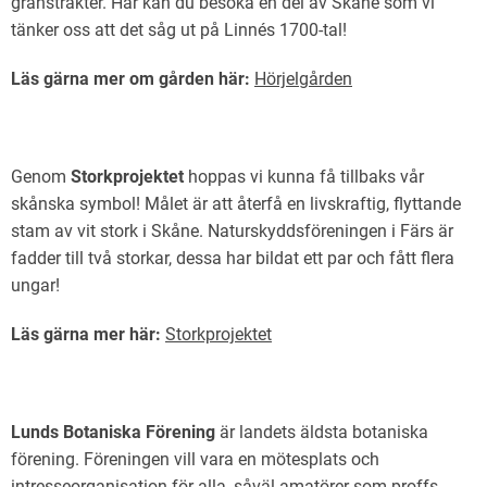
gränstrakter. Här kan du besöka en del av Skåne som vi
Sjöbo Fågelklubb
tänker oss att det såg ut på Linnés 1700-tal!
Natursnokarna
Läs gärna mer om gården här:
Hörjelgården
Våra projekt
Aktuellt
Genom
Storkprojektet
hoppas vi kunna få tillbaks vår
skånska symbol! Målet är att återfå en livskraftig, flyttande
stam av vit stork i Skåne. Naturskyddsföreningen i Färs är
fadder till två storkar, dessa har bildat ett par och fått flera
ungar!
Läs gärna mer här:
Storkprojektet
Lunds Botaniska Förening
är landets äldsta botaniska
förening. Föreningen vill vara en mötesplats och
intresseorganisation för alla, såväl amatörer som proffs,