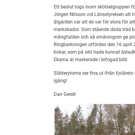
Ett beslut togs inom skötselgruppen f
Jörgen Nilsson vid Länsstyrelsen att r
åtgärden var att de var för stora för at
markskador. Som stående döda träd kom
mångfalden och så småningom ge plat
Ringbarkningen utfördes den 16 april 
bokar, som på sikt hade kunnat åst
Ekarna är markerade i bifogad bild.
Slåtterytorna ser fina ut ifrån fjolår
igång!
Dan Gerell