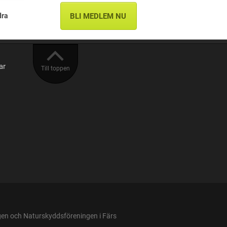
dra
BLI MEDLEM NU
ar
Till toppen
n och Naturskyddsföreningen i Färs