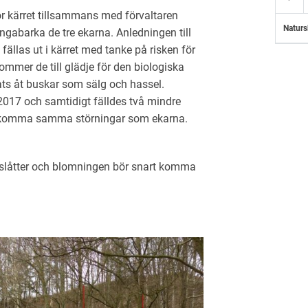
ör kärret tillsammans med förvaltaren
Naturs
ingabarka de tre ekarna. Anledningen till
t fällas ut i kärret med tanke på risken för
mer de till glädje för den biologiska
s åt buskar som sälg och hassel.
2017 och samtidigt fälldes två mindre
adkomma samma störningar som ekarna.
ets slåtter och blomningen bör snart komma