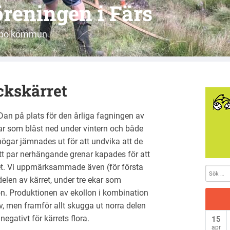
reningen i Färs
jöbo kommun
ckskärret
 Dan på plats för den årliga fagningen av
ar som blåst ned under vintern och både
högar jämnades ut för att undvika att de
 Ett par nerhängande grenar kapades för att
rret. Vi uppmärksammade även (för första
elen av kärret, under tre ekar som
on. Produktionen av ekollon i kombination
, men framför allt skugga ut norra delen
egativt för kärrets flora.
15
apr