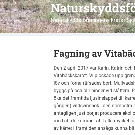
Naturskyddsfö
Naturskyddsföreningens krets i S
Fagning av Vitabä
Den 2 april 2017 var Karin, Katrin och
Vitabäckskärret. Vi plockade upp gren
löv och förna räfsades bort. Mullvads
byggs på och blir hinder vid slåttern.
öka det framtida ljusinsläppet till kä
gången) vildsvinsbök i den nordöstra d
antagligen just börjat producera ekoll
med att de kommer att fälla mycket löv
av kärret i framtiden ansågs kunna bli n