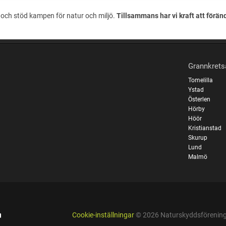
och stöd kampen för natur och miljö.
Tillsammans har vi kraft att förän
Grannkrets
Tomelilla
Ystad
Österlen
Hörby
Höör
Kristianstad
Skurup
Lund
Malmö
Cookie-inställningar
© 2026 Naturskyddsföreninge