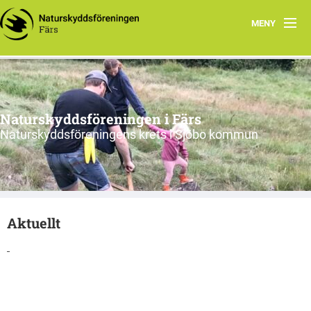
MENY
Hem
Nyfiken på vad vi gör?
Naturskyddsföreningen i Färs
Program 2026
Naturskyddsföreningens krets i Sjöbo kommun
Om oss
Remissvar
Aktuellt
Skrivelser
Årsmöteshandlingar
Våra stadgar