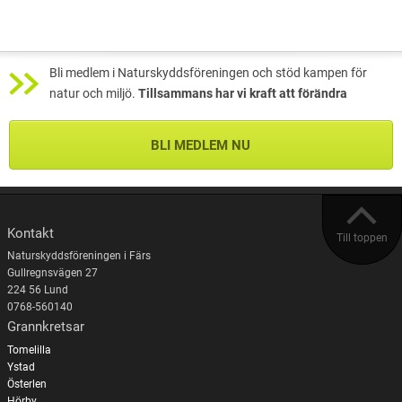
Bli medlem i Naturskyddsföreningen och stöd kampen för
natur och miljö.
Tillsammans har vi kraft att förändra
BLI MEDLEM NU
Kontakt
Till toppen
Naturskyddsföreningen i Färs
Gullregnsvägen 27
224 56 Lund
0768-560140
Grannkretsar
Tomelilla
Ystad
Österlen
Hörby