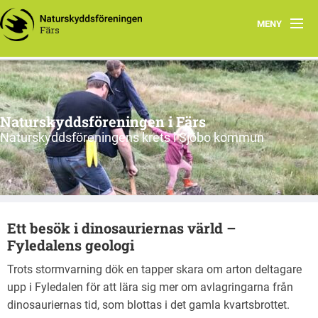
MENY
Hem
Nyfiken på vad vi gör?
Naturskyddsföreningen i Färs
Program 2026
Naturskyddsföreningens krets i Sjöbo kommun
Om oss
Remissvar
Ett besök i dinosauriernas värld –
Skrivelser
Fyledalens geologi
Årsmöteshandlingar
Trots stormvarning dök en tapper skara om arton deltagare
upp i Fyledalen för att lära sig mer om avlagringarna från
Våra stadgar
dinosauriernas tid, som blottas i det gamla kvartsbrottet.