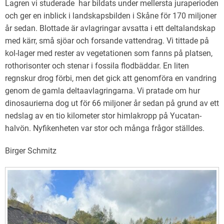
Lagren vi studerade har bildats under mellersta juraperioden
Sjöbo Fågelklubb
och ger en inblick i landskapsbilden i Skåne för 170 miljoner
år sedan. Blottade är avlagringar avsatta i ett deltalandskap
Natursnokarna
med kärr, små sjöar och forsande vattendrag. Vi tittade på
Våra projekt
kol-lager med rester av vegetationen som fanns på platsen,
rothorisonter och stenar i fossila flodbäddar. En liten
Aktuellt
regnskur drog förbi, men det gick att genomföra en vandring
genom de gamla deltaavlagringarna. Vi pratade om hur
dinosaurierna dog ut för 66 miljoner år sedan på grund av ett
nedslag av en tio kilometer stor himlakropp på Yucatan-
halvön. Nyfikenheten var stor och många frågor ställdes.
Birger Schmitz