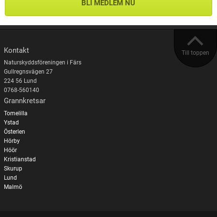
BLI MEDLEM NU
Kontakt
Till toppen
Naturskyddsföreningen i Färs
Gullregnsvägen 27
224 56 Lund
0768-560140
Grannkretsar
Tomelilla
Ystad
Österlen
Hörby
Höör
Kristianstad
Skurup
Lund
Malmö