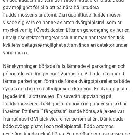
gav möjlighet för alla att på nära håll studera
fladdermössens anatomi. Den upphittade fladdermusen
visade sig vara en hanne av arten dvärgpipistrell som är
mycket vanlig i Övedskloster. Efter en genomgång av hur en
ultraljudsdetektor fungerar och hur man hanterar den fick
kvällens deltagare möjlighet att använda en detektor under
vandringen.
När skymningen började falla lämnade vi parkeringen och
påbörjade vandringen mot Vombsjön. Vi hade inte hunnit
lämna parkeringen förrän de första dvärgpipistrellerna både
syntes och hördes i ultraljudsdetektorerna. En dvärgpipistrell
jagade intill slottsmuren. En suverän uppvisning på
fladdermössens skicklighet i manövrering under sin jakt på
insekter. Ett flertal ”fångstsurr” kunde höras, så jakten var
framgångsrik! Vi gick vidare ner genom allén. Där jagade
både dvärgpipistrell och trollpipistrell. Båda arternas
revirsång kunde också höras. En nordfladdermus passerade