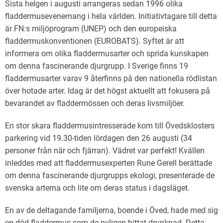
Sista helgen i augusti arrangeras sedan 1996 olika
Sjöbo Fågelklubb
fladdermusevenemang i hela världen. Initiativtagare till detta
Natursnokarna
är FN:s miljöprogram (UNEP) och den europeiska
fladdermuskonventionen (EUROBATS). Syftet är att
Våra projekt
informera om olika fladdermusarter och sprida kunskapen
om denna fascinerande djurgrupp. I Sverige finns 19
Aktuellt
fladdermusarter varav 9 återfinns på den nationella rödlistan
över hotade arter. Idag är det högst aktuellt att fokusera på
bevarandet av fladdermössen och deras livsmiljöer.
En stor skara fladdermusintresserade kom till Övedsklosters
parkering vid 19.30-tiden lördagen den 26 augusti (34
personer från när och fjärran). Vädret var perfekt! Kvällen
inleddes med att fladdermusexperten Rune Gerell berättade
om denna fascinerande djurgrupps ekologi, presenterade de
svenska arterna och lite om deras status i dagsläget.
En av de deltagande familjerna, boende i Öved, hade med sig
en död fladdermus som de nyligen hittat drunknad. Detta