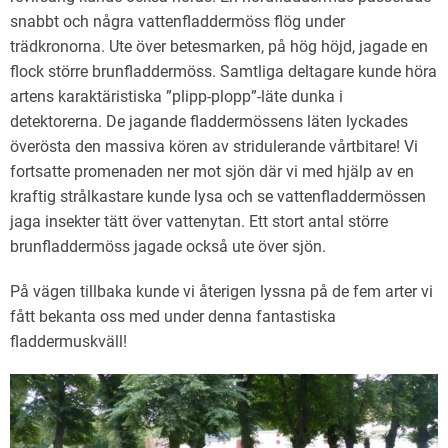
snabbt och några vattenfladdermöss flög under
trädkronorna. Ute över betesmarken, på hög höjd, jagade en
flock större brunfladdermöss. Samtliga deltagare kunde höra
artens karaktäristiska ”plipp-plopp”-läte dunka i
detektorerna. De jagande fladdermössens läten lyckades
överösta den massiva kören av stridulerande vårtbitare! Vi
fortsatte promenaden ner mot sjön där vi med hjälp av en
kraftig strålkastare kunde lysa och se vattenfladdermössen
jaga insekter tätt över vattenytan. Ett stort antal större
brunfladdermöss jagade också ute över sjön.
På vägen tillbaka kunde vi återigen lyssna på de fem arter vi
fått bekanta oss med under denna fantastiska
fladdermuskväll!