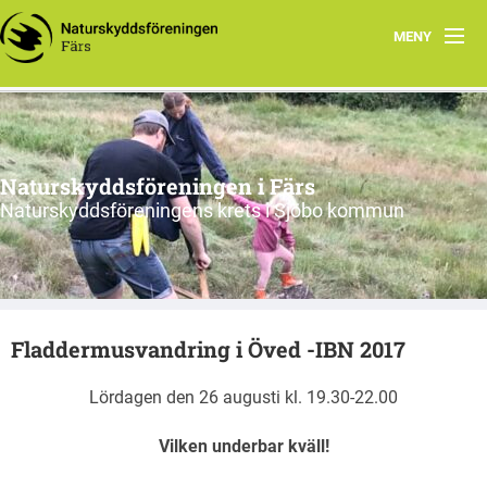
MENY
Hem
Nyfiken på vad vi gör?
Naturskyddsföreningen i Färs
Program 2026
Naturskyddsföreningens krets i Sjöbo kommun
Om oss
Remissvar
Fladdermusvandring i Öved -IBN 2017
Skrivelser
Lördagen den 26 augusti kl. 19.30-22.00
Årsmöteshandlingar
Vilken underbar kväll!
Våra stadgar