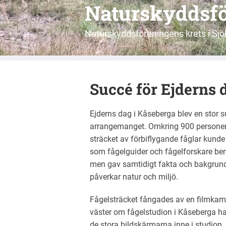
Naturskyddsfö
Naturskyddsföreningens krets i S
Succé för Ejderns 
Ejderns dag i Kåseberga blev en stor
arrangemanget. Omkring 900 persone
sträcket av förbiflygande fåglar kunde
som fågelguider och fågelforskare b
men gav samtidigt fakta och bakgrund
påverkar natur och miljö.
Fågelsträcket fångades av en filmkame
väster om fågelstudion i Kåseberga ham
de stora bildskärmarna inne i studion.