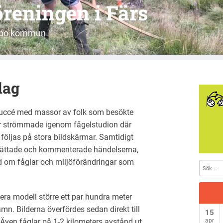
reningen i Färs
jöbo kommun
dag
 succé med massor av folk som besökte
r strömmade igenom fågelstudion där
 följas på stora bildskärmar. Samtidigt
erättade och kommenterade händelserna,
 om fåglar och miljöförändringar som
ra modell större ett par hundra meter
n. Bilderna överfördes sedan direkt till
15
 Även fåglar på 1-2 kilometers avstånd ut
apr