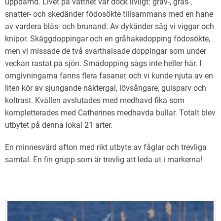
uppdämd. Livet på vattnet var dock livligt: grav-, gräs-,
snatter- och skedänder födosökte tillsammans med en hane
av vardera bläs- och brunand. Av dykänder såg vi viggar och
knipor. Skäggdoppingar och en gråhakedopping födosökte,
men vi missade de två svarthalsade doppingar som under
veckan rastat på sjön. Smådopping sågs inte heller här. I
omgivningarna fanns flera fasaner, och vi kunde njuta av en
liten kör av sjungande näktergal, lövsångare, gulsparv och
koltrast. Kvällen avslutades med medhavd fika som
kompletterades med Catherines medhavda bullar. Totalt blev
utbytet på denna lokal 21 arter.
En minnesvärd afton med rikt utbyte av fåglar och trevliga
samtal. En fin grupp som är trevlig att leda ut i markerna!