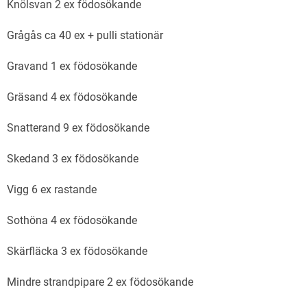
Knölsvan 2 ex födosökande
Grågås ca 40 ex + pulli stationär
Gravand 1 ex födosökande
Gräsand 4 ex födosökande
Snatterand 9 ex födosökande
Skedand 3 ex födosökande
Vigg 6 ex rastande
Sothöna 4 ex födosökande
Skärfläcka 3 ex födosökande
Mindre strandpipare 2 ex födosökande