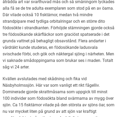
åtrådda art var svarthuvad mås och så småningom lyckades
Sjöbo Fågelklubb
alla få se de tre adulta exemplaren som stod på en av öarna.
Där vilade också 10 fisktärnor, medan två mindre
Natursnokarna
strandpipare med tydliga orbitalringar och en större dito
Våra projekt
födosökte i strandkanten. Förhöjde stämningen gjorde också
tre födosökande skärfläckor som graciöst spatserade i det
Aktuellt
grunda vattnet på behagligt obsavstånd. Flera andarter i
vårdräkt kunde studeras, en födosökande ladusvala
svischade förbi, och gök och näktergal sjöng i närheten. Men
vi saknade smådoppingarna som brukar ses i maden. Totalt
såg vi 24 arter.
Kvällen avslutades med skådning och fika vid
Näsbyholmssjön. Här var som vanligt ett rikt fågelliv.
Dominerade gjorde skrattmåsarna som uppgick till minst
100 individer som födosökta bland svärmarna av mygg över
sjön. Ca 15 fisktärnor vilade på den största av sjöns öar, som
nu var mycket liten på grund av att sjön var kraftigt