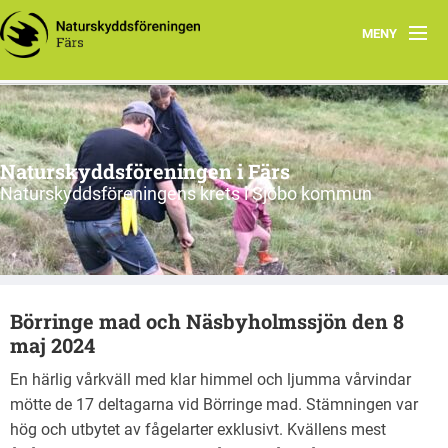
MENY
Hem
Nyfiken på vad vi gör?
Naturskyddsföreningen i Färs
Program 2026
Naturskyddsföreningens krets i Sjöbo kommun
Om oss
Remissvar
Börringe mad och Näsbyholmssjön den 8
Skrivelser
maj 2024
Årsmöteshandlingar
En härlig vårkväll med klar himmel och ljumma vårvindar
mötte de 17 deltagarna vid Börringe mad. Stämningen var
Våra stadgar
hög och utbytet av fågelarter exklusivt. Kvällens mest