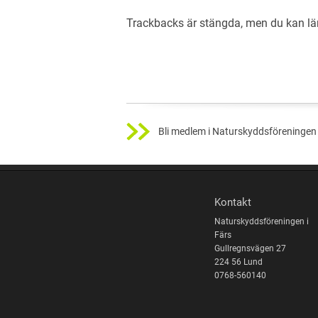
Trackbacks är stängda, men du kan 
Bli medlem i Naturskyddsföreningen 
Kontakt
Naturskyddsföreningen i
Färs
Gullregnsvägen 27
224 56 Lund
0768-560140