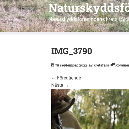
Naturskyddsfö
Naturskyddsföreningens krets i S
IMG_3790
18 september, 2022
av kretsfars
Kommen
←
Föregående
Nästa
→