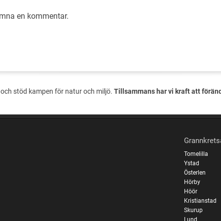
lämna en
kommentar
.
och stöd kampen för natur och miljö.
Tillsammans har vi kraft att förän
Grannkrets
Tomelilla
Ystad
Österlen
Hörby
Höör
Kristianstad
Skurup
Lund