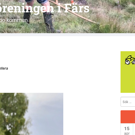
reningen i Färs
jöbo kommun
tera
15
apr