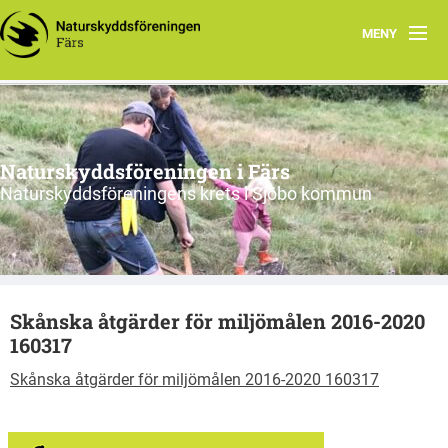
MENY
Hem
Nyfiken på vad vi gör?
Naturskyddsföreningen i Färs
Program 2026
Naturskyddsföreningens krets i Sjöbo kommun
Om oss
Remissvar
Skånska åtgärder för miljömålen 2016-2020
Skrivelser
160317
Årsmöteshandlingar
Skånska åtgärder för miljömålen 2016-2020 160317
Våra stadgar