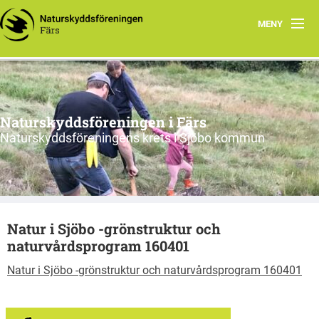
MENY
Hem
Nyfiken på vad vi gör?
Naturskyddsföreningen i Färs
Program 2026
Naturskyddsföreningens krets i Sjöbo kommun
Om oss
Remissvar
Natur i Sjöbo -grönstruktur och
Skrivelser
naturvårdsprogram 160401
Årsmöteshandlingar
Natur i Sjöbo -grönstruktur och naturvårdsprogram 160401
Våra stadgar