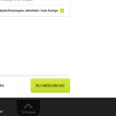
kyddsföreningens aktiviteter i hela Sverige
dra
BLI MEDLEM NU
ar
Till toppen