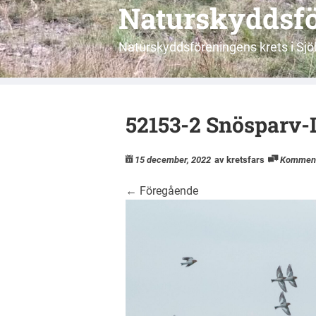
Naturskyddsfö
Naturskyddsföreningens krets i S
52153-2 Snösparv-
15 december, 2022
av kretsfars
Kommen
←
Föregående