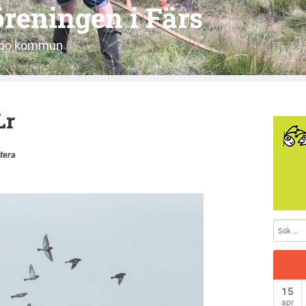
reningen i Färs
jöbo kommun
Lr
tera
15
apr