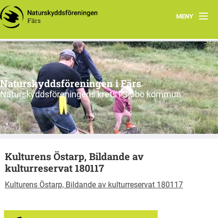
MENY
Hem
Nyfiken på vad vi gör?
Naturskyddsföreningen i Färs
Program 2026
Naturskyddsföreningens krets i Sjöbo kommun
Om oss
Remissvar
Kulturens Östarp, Bildande av
Skrivelser
kulturreservat 180117
Årsmöteshandlingar
Kulturens Östarp, Bildande av kulturreservat 180117
Våra stadgar